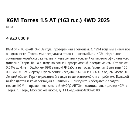
KGM Torres 1.5 AT (163 л.с.) 4WD 2025
KGM
4 920 000
₽
KGM от «НОРД-АВТО»: Выгода, проверенная временем. С 1994 года мы знаем всё
о надежности. Теперь мы предлагаем эталон — автомобили KGM. Идеальное
сочетание корейского качества и невероятных условий от первого официального
дилера в Твери. Ваша выгода по полной программе: 💰 Кредит мечты: Ставка от
0,01% до 4 лет. Одобряем 99% заявок! 🛡️ Забота на годы: Гарантия 5 лет или 100
000 км. 📄 Всё и сразу: Оформление кредита, КАСКО и ОСАГО в одном месте. 🔄
Легкий обмен: Гарантированный выкуп вашего автомобиля с пробегом. Большой
выбор цветов и комплектаций в наличии. Приходите и убедитесь: владеть
новым KGM — проще, чем кажется! «НОРД-АВТО» – официальный дилер KGM в
Твери. г. Тверь, Московское шоссе, д. 11 Ежедневно 8:00-20:00