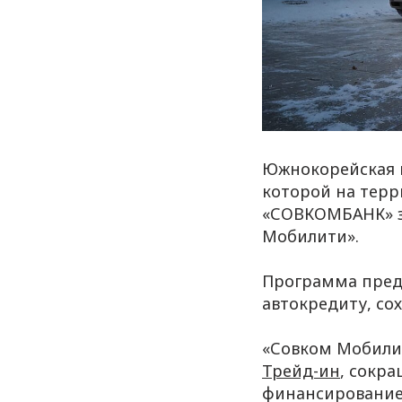
Южнокорейская 
которой на терр
«СОВКОМБАНК» з
Мобилити».
Программа предн
автокредиту, со
«Совком Мобилит
Трейд-ин
, сокр
финансирование 