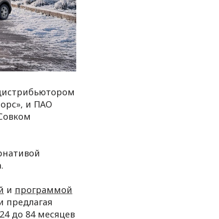
 дистрибьютором
орс», и ПАО
Совком
ернативой
.
й
и
программой
и предлагая
24 до 84 месяцев