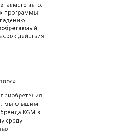
етаемого авто.
ах программы
владению
риобретаемый
 срок действия
торс»
 приобретения
й, мы слышим
 бренда KGM в
му среду
ных